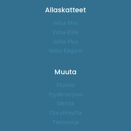
Allaskatteet
Velsa Mini
Velsa Elite
Velsa Plus
Velsa Elegant
Muuta
Etusivu
Pyydä tarjous
Meistä
Ota yhteyttä
Tietosuoja