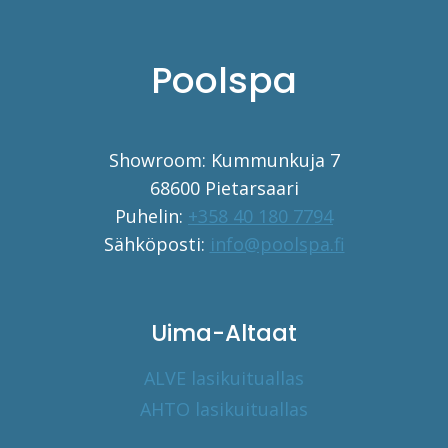
Poolspa
Showroom: Kummunkuja 7
68600 Pietarsaari
Puhelin:
+358 40 180 7794
Sähköposti:
info@poolspa.fi
Uima-Altaat
ALVE lasikuituallas
AHTO lasikuituallas