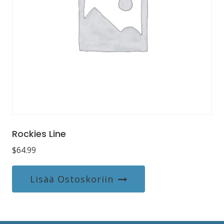
Rockies Line
$
64.99
Lisää Ostoskoriin